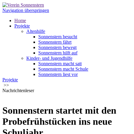
Navigation überspringen
Home
Projekte
Altenhilfe
Sonnenstern besucht
Sonnenstern fährt
Sonnenstern bewegt
Sonnenstern hilft auf
Kinder- und Jugendhilfe
Sonnenstern macht satt
Sonnenstern macht Schule
Sonnenstern liest vor
Projekte
Sonnensternkiste - die Materialbox
>>
Sonnenstern hilft
Nachrichtenleser
Über uns
Über uns
Publikationen
Helfen
Sonnenstern startet mit den
Spenden
Dauerhaft spenden
Probefrühstücken ins neue
Benefiz, Anlassspenden, Veranstaltungen
Kontakt
Schuljahr