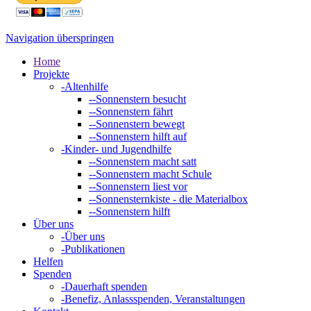
Navigation überspringen
Home
Projekte
-
Altenhilfe
--
Sonnenstern besucht
--
Sonnenstern fährt
--
Sonnenstern bewegt
--
Sonnenstern hilft auf
-
Kinder- und Jugendhilfe
--
Sonnenstern macht satt
--
Sonnenstern macht Schule
--
Sonnenstern liest vor
--
Sonnensternkiste - die Materialbox
--
Sonnenstern hilft
Über uns
-
Über uns
-
Publikationen
Helfen
Spenden
-
Dauerhaft spenden
-
Benefiz, Anlassspenden, Veranstaltungen